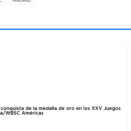
L
MADRID