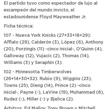
El partido tuvo como espectador de lujo al
excampeón del mundo invicto, el
estadounidense Floyd Mayweather Jr.
Ficha técnica:
107 - Nueva York Knicks (27+33+18+29):
Afflalo (29), Calderón (3), López (6), Anthony
(20), Porzingis (11) -cinco inicial-, O'Quinn (4),
Galloway (12), Vujacic (2), Thomas (14),
Williams (3) y Seraphin (3).
102 - Minnesotta Timberwolves
(26+14+30+32): Rubio (9), Wiggins (23),
Towns (25), Dieng (14), Prince (2) -cinco
inicial-, Payne (-), LaVine (19), Muhammad (8),
Rudez (-), Miller (-) y Bjelica (2).
Árbitros: Ed Malloy, Tony Brown y Mitchell