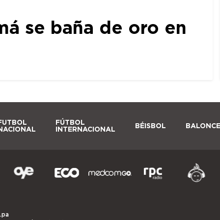
amá se baña de oro en
FUTBOL
FÚTBOL
BÉISBOL
BALONC
NACIONAL
INTERNACIONAL
.pa