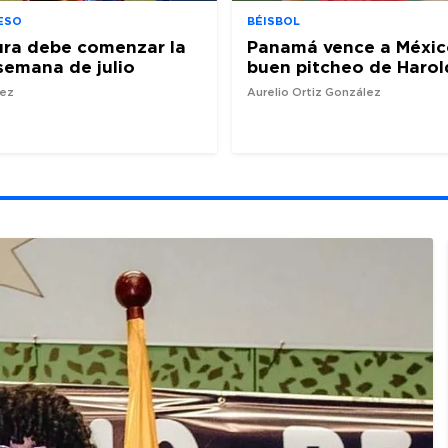
ESO
BÉISBOL
ura debe comenzar la
Panamá vence a Méxic
semana de julio
buen pitcheo de Harol
nez
Aurelio Ortiz González