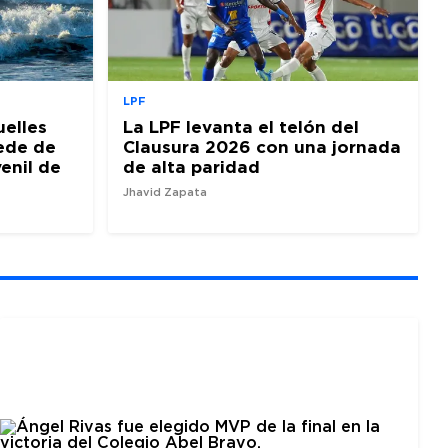
LPF
uelles
La LPF levanta el telón del
sede de
Clausura 2026 con una jornada
venil de
de alta paridad
Jhavid Zapata