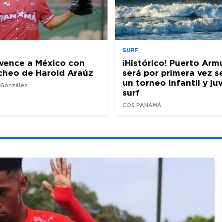
SURF
vence a México con
¡Histórico! Puerto Arm
cheo de Harold Araúz
será por primera vez 
un torneo infantil y ju
z González
surf
COS PANAMÁ