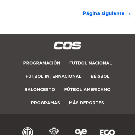
Página siguiente
PROGRAMACIÓN
FUTBOL NACIONAL
FÚTBOL INTERNACIONAL
BÉISBOL
BALONCESTO
FÚTBOL AMERICANO
PROGRAMAS
MÁS DEPORTES