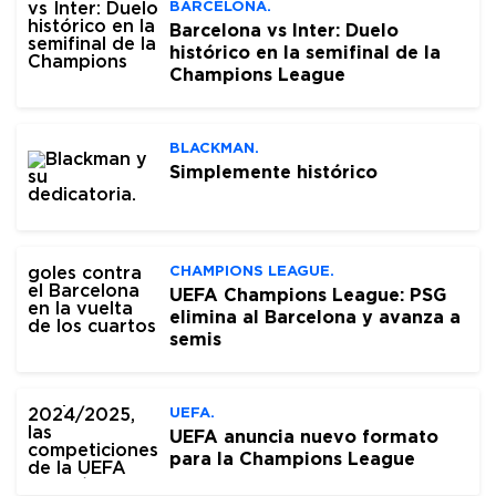
BARCELONA.
Barcelona vs Inter: Duelo
histórico en la semifinal de la
Champions League
BLACKMAN.
Simplemente histórico
CHAMPIONS LEAGUE.
UEFA Champions League: PSG
elimina al Barcelona y avanza a
semis
UEFA.
UEFA anuncia nuevo formato
para la Champions League