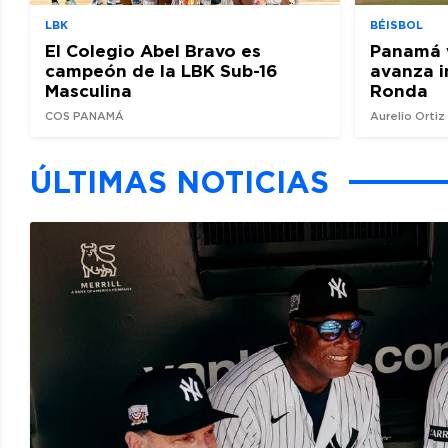
LBK
BÉISBOL
El Colegio Abel Bravo es
Panamá 
campeón de la LBK Sub-16
avanza i
Masculina
Ronda
COS PANAMÁ
Aurelio Orti
ÚLTIMAS NOTICIAS